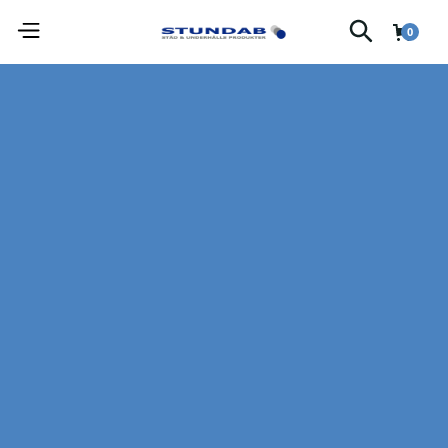
0
FÖRBRUKNING
Alla produkter
Sök
Sortera efter
Kategori
Sortera efter
Varumärke