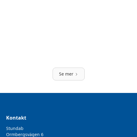
Engångshandskar Vinyl
56048006 56048007 56048008 56048009 56048010 56048207
56048208 56048209 56048210
Pevex pudrad/opudrad.
Se mer
Kontakt
Stundab
Ormbergsvägen 6