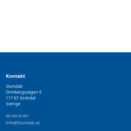
Kontakt
Stundab
Ormbergsvägen 6
117 67 Gröndal
Sverige
08 549 00 887
Info@Stundab.se