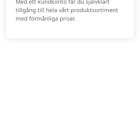
Med ett kundkonto får du självklart
tillgång till hela vårt produktsortiment
med förmånliga priser.
Ansök Om Kundkonto
Vänligen fyll i formuläret så återkommer vi!
1
2
3