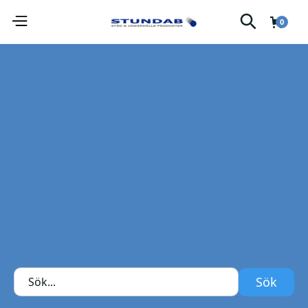
0
Kund På Stundab