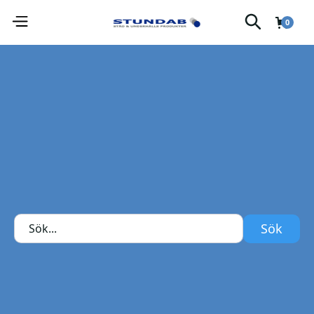
0
Information
* Required
Email *
Leveransadress
* Required
Fullt Namn *