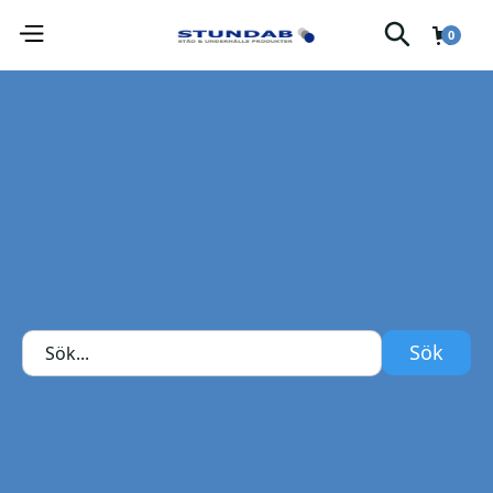
0
Pevex pudrad/opudrad.