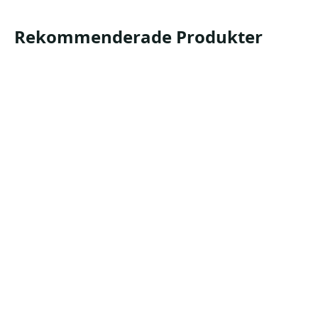
Rekommenderade Produkter
Longopac Maxi
Sopsäckshållare för effektiv avfallshantering.