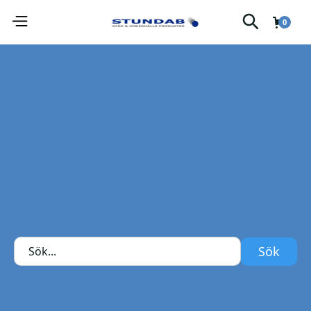
0
AVFETTNING / BILVÅRDSPRODUKTER
Alla produkter
Sök
Sortera efter
Kategori
Sortera efter
Varumärke