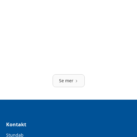
191011 191012
Ultra microfiber mopp.
Grovtvättmedel
30170
Tvättmedel som är extra effektivt mot oljor mm.
Se mer
Kontakt
Stundab