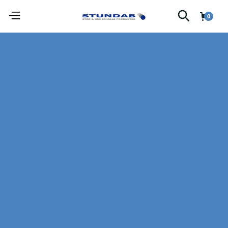
0
FASTIGHET / INDUSTRIPRODUKTER
Alla produkter
Sök
Sortera efter
Kategori
Sortera efter
Varumärke