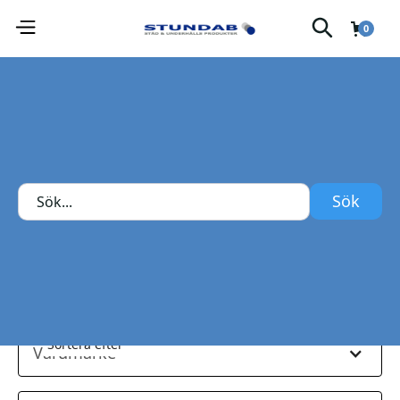
0
VERKTYG
Alla produkter
Sök
Sortera efter
Kategori
Sortera efter
Varumärke