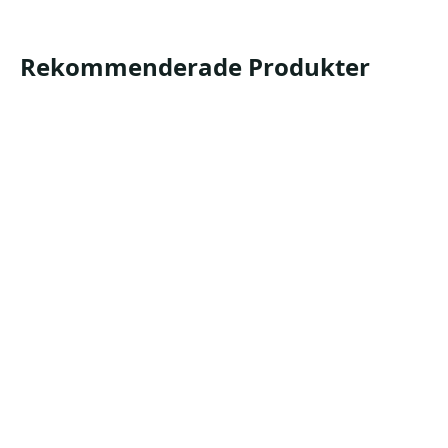
Rekommenderade Produkter
Longopac mini
Longopac Mini