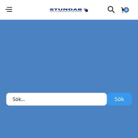
0
Sopsäckshållare för effektiv avfallshantering.