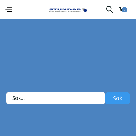
0
Snabbtorkande sårplast på spray.