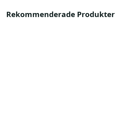
Rekommenderade Produkter
Longopac Maxi
Sopsäckshållare för effektiv avfallshantering.