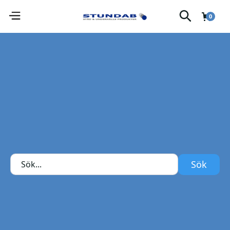
0
Glasrengöringsspray med ytskydd.