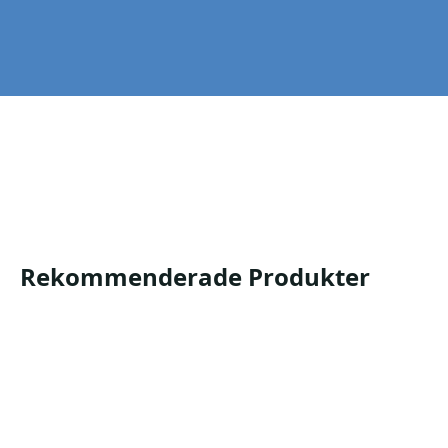
Mer info finns på produktbladet.
10195 101562
Produktblad
Säkerhetsdatablad
Rekommenderade Produkter