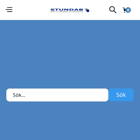
0
Kraftfull vattenbaserat avfettning (ingen svampning
behövs).
Power truck
Antal:
POWER TRUCK är ett högeffektivt vattenbaserat
fordonstvättmedel. Genom sin speciella uppbyggnad
fungerar medlet utan svampning eller annan mekanisk
bearbetning.