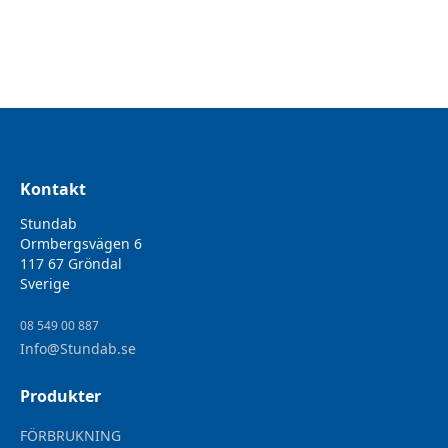
rengöring av ytor i kök och badrum med mera och kan
användas våt, lätt fuktad eller torr.
Kontakt
Stundab
Ormbergsvägen 6
117 67 Gröndal
Sverige
08 549 00 887
Info@Stundab.se
Produkter
FÖRBRUKNING