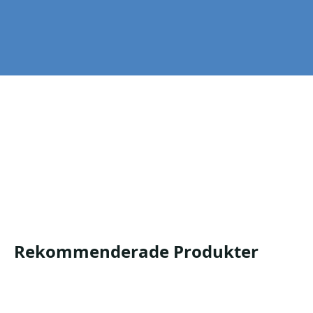
Förstärkning i innerhanden och med knogskydd av
neopren. Mycket bra passform och fingerkänsla.
Tummens ovandel i frotté. Reflex och med justerbar
kardborreknäppning.
Se produktbladet för mer information.
532440
Produktblad
Säkerhetsdatablad
Rekommenderade Produkter