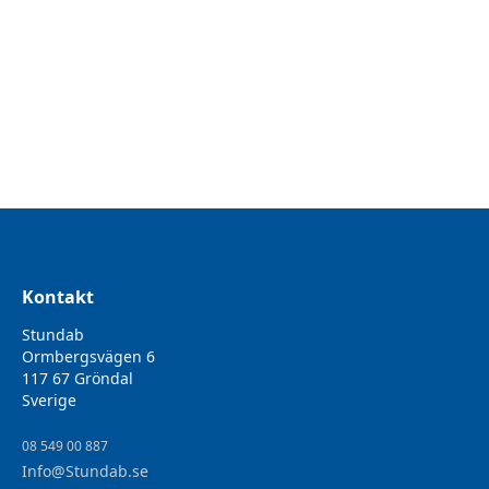
Microfiberduk 40x40cm Grön
Gröna premium mikrofiberdukar av hög kvalitet som passar
för rengöring av de flesta underlag. Passar perfekt vid
rengöring av ytor i kök och badrum med mera och kan
användas våt, lätt fuktad eller torr.
Kontakt
Stundab
Ormbergsvägen 6
117 67 Gröndal
Sverige
08 549 00 887
Info@Stundab.se