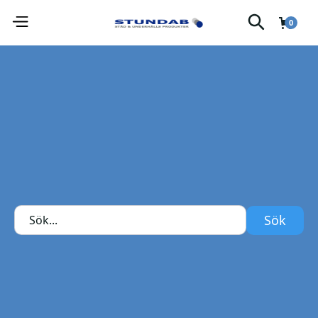
0
Ofodrad arbetshandske med fantastisk passform.
M40, Arbetshandske
Antal:
Montagehandske av konstläder med en känsla väldigt likt
skinn. I skillnad mot skinn är det mycket lättare att ta
hand om när det blir våt teller smutsigt. Kan tvättas i
maskin på 40°C.
Handsken är gjord av Clarino som andas, är starkt och
smidigt. Ofodrad och med ovandel av följsam Spandex.