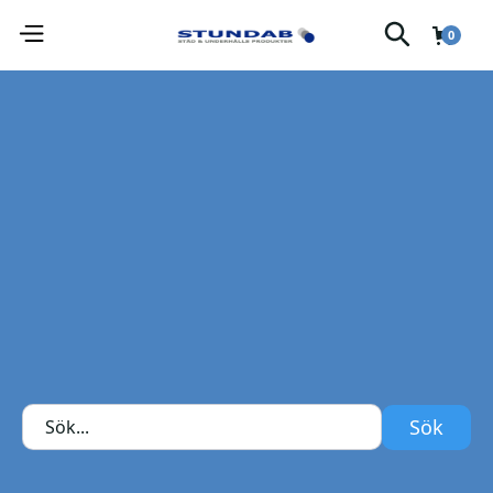
0
©
Stundab
⎋
Distans