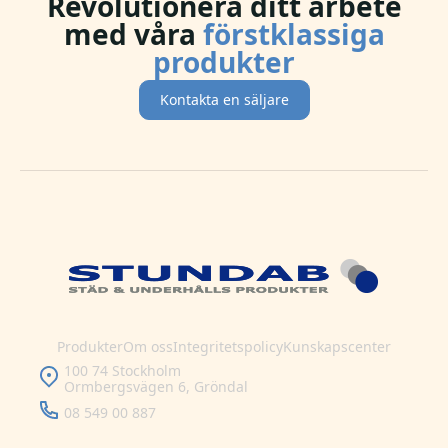
Revolutionera ditt arbete
med våra
förstklassiga
produkter
Kontakta en säljare
Produkter
Om oss
Integritetspolicy
Kunskapscenter
100 74 Stockholm
Ormbergsvägen 6, Gröndal
08 549 00 887